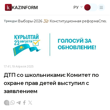
KAZINFORM
РУ
Выборы-2026
Конституционная реформа
Спецп
Тренды:
17:41, 19 Апреля 2025
ДТП со школьниками: Комитет по
охране прав детей выступил с
заявлением