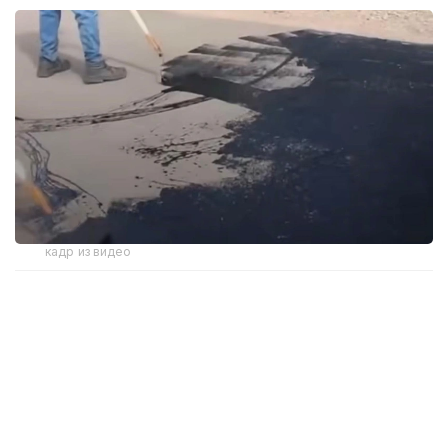
кадр из видео
«Очередной показухой» назвала жительница
Акмолинской области работы, производимые
рабочими на одной из дорог Красного Яра.
Мужчины
покрывали
дорожное полотно какой-то
черной жидкостью. Автор видео предположила,
что таким образом они красят дорогу к приезду