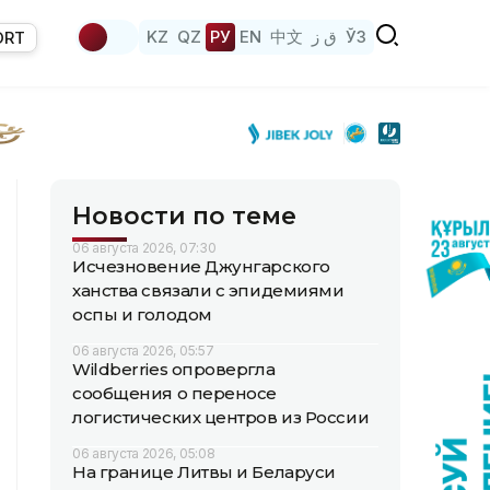
KZ
QZ
РУ
EN
中文
ق ز
ЎЗ
ORT
Новости по теме
06 августа 2026, 07:30
Исчезновение Джунгарского
ханства связали с эпидемиями
оспы и голодом
06 августа 2026, 05:57
Wildberries опровергла
сообщения о переносе
логистических центров из России
06 августа 2026, 05:08
На границе Литвы и Беларуси