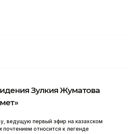
видения Зулкия Жуматова
рмет»
у, ведущую первый эфир на казахском
м почтением относится к легенде