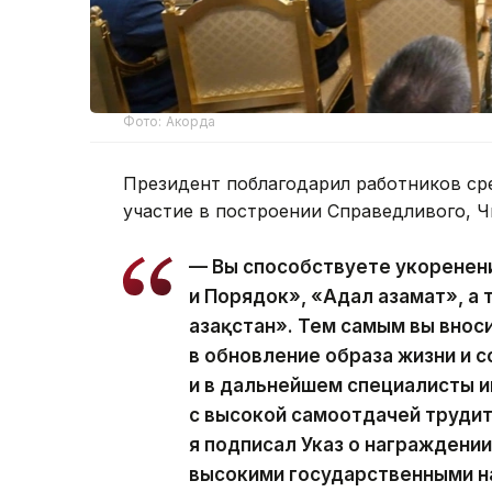
Фото: Акорда
Президент поблагодарил работников ср
участие в построении Справедливого, Ч
— Вы способствуете укоренен
и Порядок», «Адал азамат», а
Қазақстан». Тем самым вы вно
в обновление образа жизни и с
и в дальнейшем специалисты
с высокой самоотдачей трудит
я подписал Указ о награжден
высокими государственными н