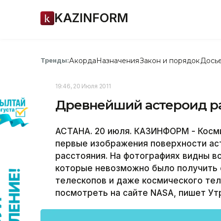
KAZINFORM
Акорда
Назначения
Закон и порядок
Дось
Тренды:
19:46, 20 Июля 2011
Древнейший астероид р
АСТАНА. 20 июля. КАЗИНФОРМ - Косм
первые изображения поверхности аст
расстояния. На фотографиях видны в
которые невозможно было получить
телескопов и даже космического тел
посмотреть на сайте NASA, пишет Утр