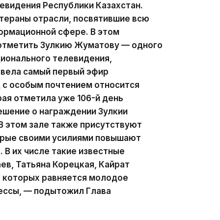
левидения Республики Казахстан.
тераны отрасли, посвятившие всю
ормационной сфере. В этом
 отметить Зулкию Жуматову — одного
ционального телевидения,
 вела самый первый эфир
д с особым почтением относится
рая отметила уже 106-й день
ешение о награждении Зулкии
В этом зале также присутствуют
орые своими усилиями повышают
 В их числе такие известные
ев, Татьяна Корецкая, Кайрат
а которых равняется молодое
ессы, — подытожил Глава