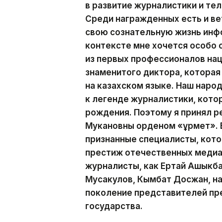
в развитие журналистики и те
Среди награжденных есть и ве
свою сознательную жизнь инф
контексте мне хочется особо
из первых профессионалов на
знаменитого диктора, которая
на казахском языке. Наш наро
к легенде журналистики, кото
рождения. Поэтому я принял р
Мукановны орденом «Құрмет». 
признанные специалисты, кот
престиж отечественных медиа.
журналисты, как Ертай Ашыкба
Мусакулов, Кымбат Досжан, н
поколение представителей пр
государства.