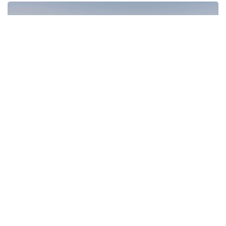
Фото: Руслан Мухамедьяров /Kazinform
— Мы понимаем, что проблемы дачных
обществ копились годами и решить их
одномоментно невозможно. Поэтому
сейчас рассматриваются варианты
поэтапного улучшения транспортной
доступности, состояния дорог и