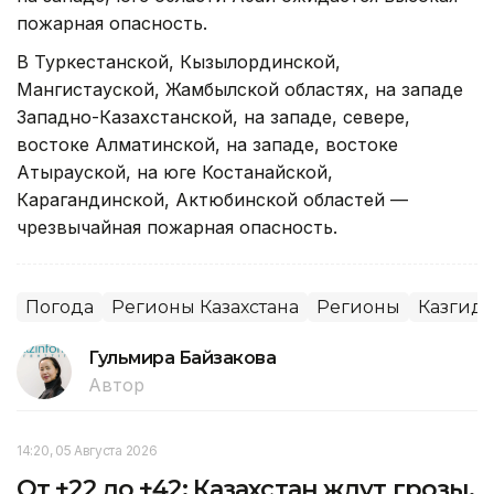
пожарная опасность.
В Туркестанской, Кызылординской,
Мангистауской, Жамбылской областях, на западе
Западно-Казахстанской, на западе, севере,
востоке Алматинской, на западе, востоке
Атырауской, на юге Костанайской,
Карагандинской, Актюбинской областей —
чрезвычайная пожарная опасность.
Погода
Регионы Казахстана
Регионы
Казгид
Гульмира Байзакова
Автор
14:20, 05 Августа 2026
От +22 до +42: Казахстан ждут грозы,