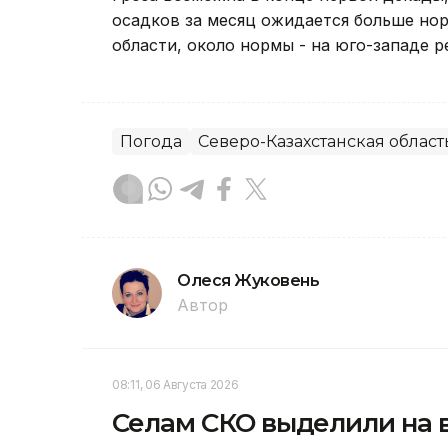
осадков за месяц ожидается больше норм
области, около нормы - на юго-западе р
Погода
Северо-Казахстанская област
Олеся Жуковень
Автор
08:11, 06 Августа 2026
Селам СКО выделили на в