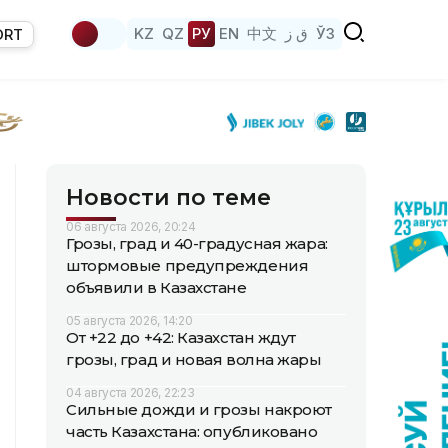
KZ
QZ
РУ
EN
中文
ق ز
ЎЗ
ORT
Новости по теме
06 августа 2026, 20:24
Грозы, град и 40-градусная жара:
штормовые предупреждения
объявили в Казахстане
05 августа 2026, 14:20
От +22 до +42: Казахстан ждут
грозы, град и новая волна жары
04 августа 2026, 22:23
Сильные дожди и грозы накроют
часть Казахстана: опубликовано