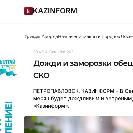
KAZINFORM
Акорда
Назначения
Закон и порядок
Дось
Тренды:
08:43, 01 Сентября 2021
Дожди и заморозки обещ
СКО
ПЕТРОПАВЛОВСК. КАЗИНФОРМ – В Сев
месяц будет дождливым и ветреным
«Казинформ».