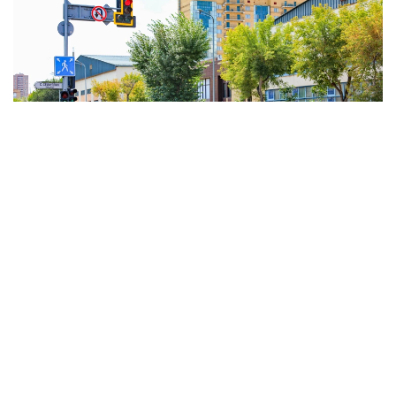
Фото: Виктор Федюнин / Kazinform
Погоду на территории Казахстана будет
формировать обширный антициклон — ожидается
жаркая, сухая погода. На западе, северо-западе
страны Северо-западный циклон, и связанные
с ним атмосферные фронтальные системы в конце
периода принесут дожди с грозами и усилением