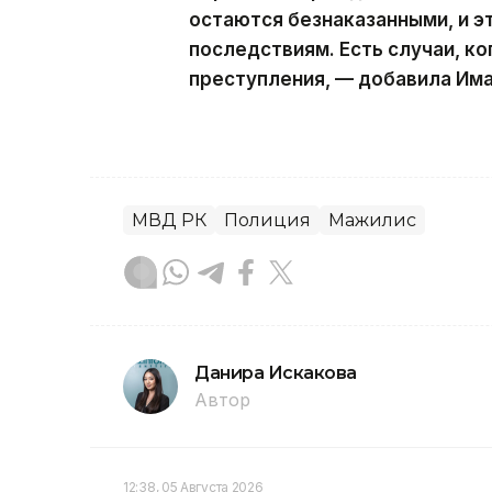
остаются безнаказанными, и э
последствиям. Есть случаи, ко
преступления, — добавила Им
МВД РК
Полиция
Мажилис
Данира Искакова
Автор
12:38, 05 Августа 2026