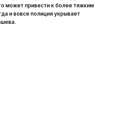
то может привести к более тяжким
гда и вовсе полиция укрывает
ашева.