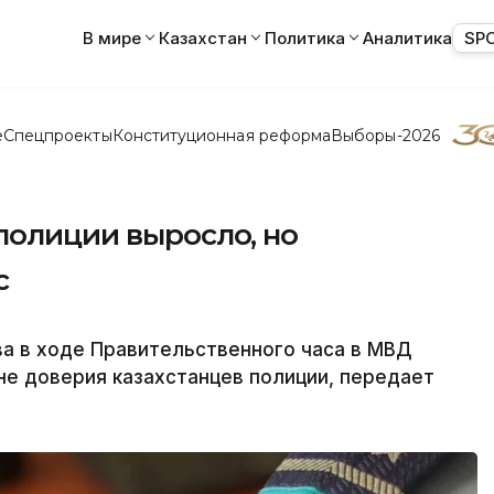
В мире
Казахстан
Политика
Аналитика
SP
е
Спецпроекты
Конституционная реформа
Выборы-2026
полиции выросло, но
с
 в ходе Правительственного часа в МВД
не доверия казахстанцев полиции, передает