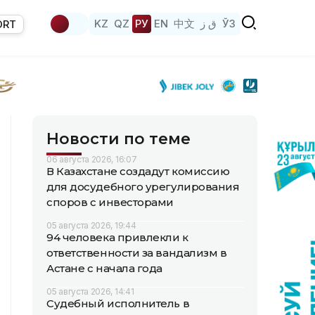
KZ
QZ
РУ
EN
中文
ق ز
ЎЗ
ORT
Новости по теме
06 августа 2026, 16:07
В Казахстане создадут комиссию
для досудебного урегулирования
споров с инвесторами
05 августа 2026, 19:44
94 человека привлекли к
ответственности за вандализм в
Астане с начала года
05 августа 2026, 14:41
Судебный исполнитель в