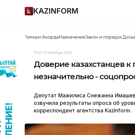
KAZINFORM
Акорда
Назначения
Закон и порядок
Дось
Тренды:
14:21, 13 Октября 2025
Доверие казахстанцев к 
незначительно - соцопро
Депутат Мажилиса Снежанна Имашева
озвучила результаты опроса об уров
корреспондент агентства Kazinform.