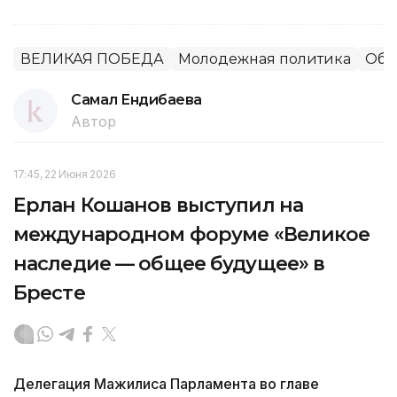
ВЕЛИКАЯ ПОБЕДА
Молодежная политика
Обр
Самал Ендибаева
Автор
17:45, 22 Июня 2026
Ерлан Кошанов выступил на
международном форуме «Великое
наследие — общее будущее» в
Бресте
Делегация Мажилиса Парламента во главе