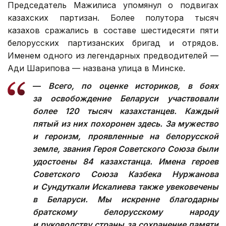
Председатель Мажилиса упомянул о подвигах
казахских партизан. Более полутора тысяч
казахов сражались в составе шестидесяти пяти
белорусских партизанских бригад и отрядов.
Именем одного из легендарных предводителей —
Ади Шарипова — названа улица в Минске.
—
Всего, по оценке историков, в боях
за освобождение Беларуси участвовали
более 120 тысяч казахстанцев. Каждый
пятый из них похоронен здесь. За мужество
и героизм, проявленные на белорусской
земле, звания Героя Советского Союза были
удостоены 84 казахстанца. Имена героев
Советского Союза Казбека Нуржанова
и Сундуткали Искалиева также увековечены
в Беларуси. Мы искренне благодарны
братскому белорусскому народу
и руководству страны за сохранение памяти