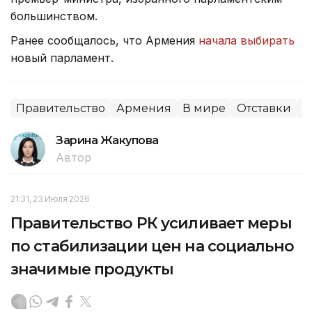
большинством.
Ранее сообщалось, что Армения
начала выбирать
новый парламент.
Правительство
Армения
В мире
Отставки
П
Зарина Жакупова
Автор
21:31, 23 Июля 2026
Правительство РК усиливает меры
по стабилизации цен на социально
значимые продукты