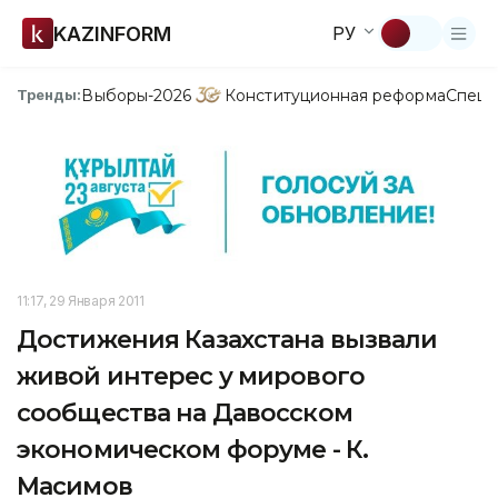
KAZINFORM
РУ
Выборы-2026
Конституционная реформа
Спецп
Тренды:
11:17, 29 Января 2011
Достижения Казахстана вызвали
живой интерес у мирового
сообщества на Давосском
экономическом форуме - К.
Масимов