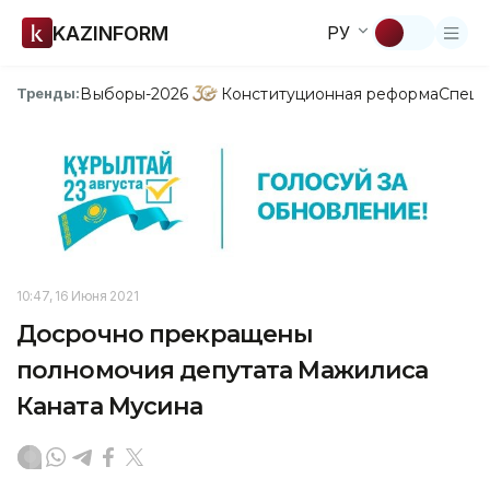
KAZINFORM
РУ
Выборы-2026
Конституционная реформа
Спецп
Тренды:
10:47, 16 Июня 2021
Досрочно прекращены
полномочия депутата Мажилиса
Каната Мусина