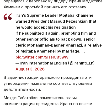
обращался к верховному лидеру Ирана Моджтабе
Хаменеи с просьбой принять его отставку.
Iran’s Supreme Leader Mojtaba Khamenei
warned President Masoud Pezeshkian that
he would accept his resignation
if he submitted it again, prompting him and
other senior officials to back down, senior
cleric Mohammad-Bagher Kharrazi, a relative
of Mojtaba Khamenei by marriage, …
pic.twitter.com/SlTslC85wW
— Iran International English (@IranIntl_En)
August 3, 2026
В администрации иранского президента эти
утверждения назвали не соответствующими
действительности.
Мехди Табатабаи, заместитель главы
администрации президента Ирана по связям