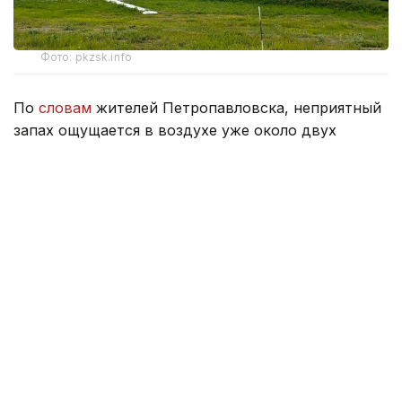
Фото: pkzsk.info
По
словам
жителей Петропавловска, неприятный
запах ощущается в воздухе уже около двух
недель и распространился практически по всему
городу.
По их словам, если раньше он напоминал запах
тухлых яиц, то теперь больше похож на резкий
запах навоза.
В департаменте экологии Северо-Казахстанской
области сообщили, что к ним не поступало
информации о нарушении нормативов качества
атмосферного воздуха или фактах выбросов
вредных веществ в атмосферу.