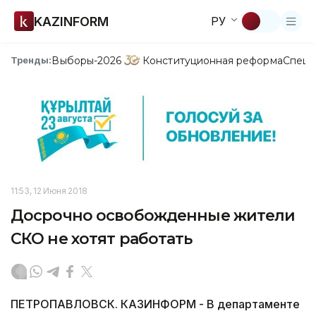
KAZINFORM
РУ
Выборы-2026
Конституционная реформа
Спецп
Тренды:
11:53, 12 Июня 2018
Досрочно освобожденные жители
СКО не хотят работать
ПЕТРОПАВЛОВСК. КАЗИНФОРМ - В департаменте