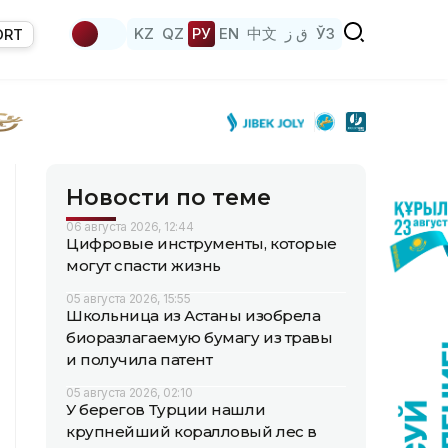
KZ
QZ
РУ
EN
中文
ق ز
ЎЗ
ORT
Новости по теме
06 августа 2026, 12:44
Цифровые инструменты, которые
могут спасти жизнь
05 августа 2026, 15:55
Школьница из Астаны изобрела
биоразлагаемую бумагу из травы
и получила патент
05 августа 2026, 02:10
У берегов Турции нашли
крупнейший коралловый лес в