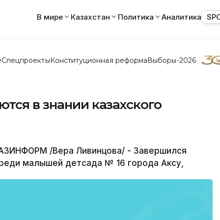
В мире
Казахстан
Политика
Аналитика
SP
е
Спецпроекты
Конституционная реформа
Выборы-2026
тся в знании казахского
АЗИНФОРМ /Вера Ливинцова/ - Завершился
среди малышей детсада № 16 города Аксу,