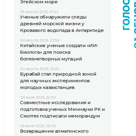
Эгейском море
05 августа 2026, 01:23
Ученые обнаружили следы
древней морской жизни у
Кровавого водопада в Антарктиде
04 августа 2026, 23:59
Китайские ученые создали «ИИ-
биолога» для поиска
болезнетворных мутаций
03 августа 2026, 10:00
Бурабай стал природной зоной
для научных экспериментов
молодых казахстанцев
30 июля 2026, 22:09
Совместные исследования и
подготовка ученых: Миннауки РК и
Сколтех подписали меморандум
26 июля 2026, 09:00
Возвращение алматинского