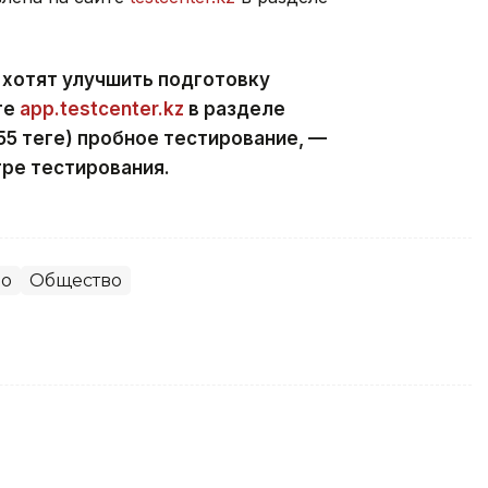
 хотят улучшить подготовку
те
app.testcenter.kz
в разделе
5 теңге) пробное тестирование, —
ре тестирования.
во
Общество