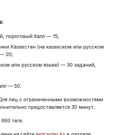
:
й, пороговый балл — 15;
ики Казахстан (на казахском или русском
— 20;
ском или русском языке) — 30 заданий,
лл — 50.
 Для лиц с ограниченными возможностями
лнительно предоставляется 30 минут.
93 теңге.
лена на сайте
testcenter.kz
в разделе