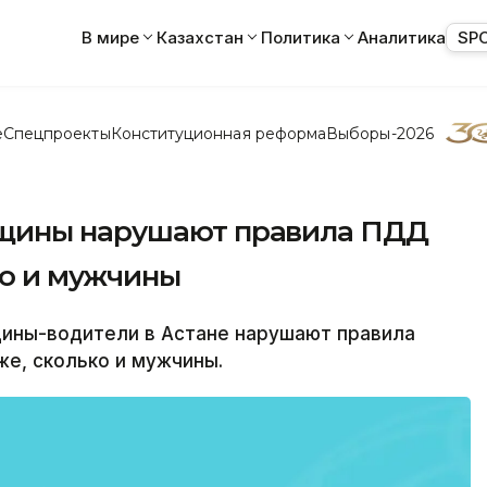
В мире
Казахстан
Политика
Аналитика
SP
е
Спецпроекты
Конституционная реформа
Выборы-2026
щины нарушают правила ПДД
ко и мужчины
ины-водители в Астане нарушают правила
е, сколько и мужчины.