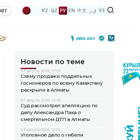
KZ
QZ
РУ
EN
中文
ق ز
ЎЗ
ORT
Новости по теме
07 августа 2026, 17:20
Схему продажи поддельных
госномеров по всему Казахстану
раскрыли в Алматы
07 августа 2026, 13:36
Суд рассмотрел апелляцию по
делу Александра Пака о
смертельном ДТП в Алматы
07 августа 2026, 12:13
Уголовное дело о гибели