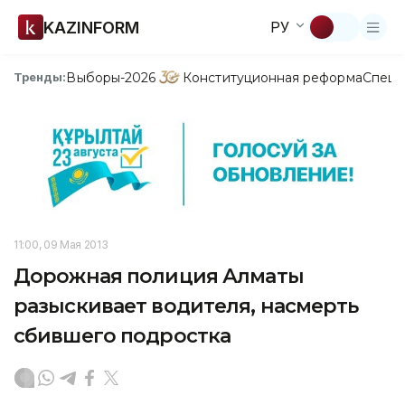
KAZINFORM
РУ
Выборы-2026
Конституционная реформа
Спецп
Тренды:
11:00, 09 Мая 2013
Дорожная полиция Алматы
разыскивает водителя, насмерть
сбившего подростка