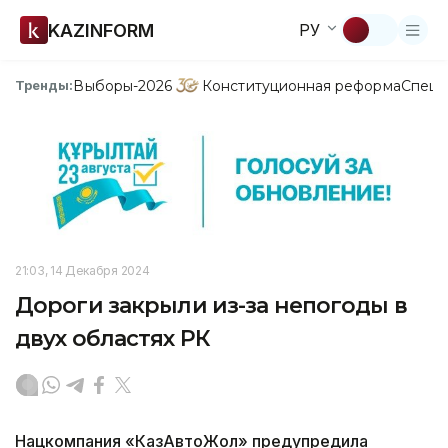
KAZINFORM
РУ
Выборы-2026
Конституционная реформа
Спецп
Тренды:
21:03, 14 Декабря 2024
Дороги закрыли из-за непогоды в
двух областях РК
Нацкомпания «КазАвтоЖол» предупредила