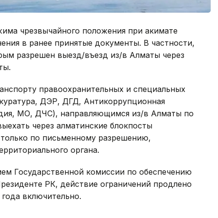
жима чрезвычайного положения при акимате
ения в ранее принятые документы. В частности,
рым разрешен выезд/въезд из/в Алматы через
ты.
ранспорту правоохранительных и специальных
окуратура, ДЭР, ДГД, Антикоррупционная
дия, МО, ДЧС), направляющимся из/в Алматы по
выехать через алматинские блокпосты
 только по письменному разрешению,
рриториального органа.
ием Государственной комиссии по обеспечению
резиденте РК, действие ограничений продлено
0 года включительно.