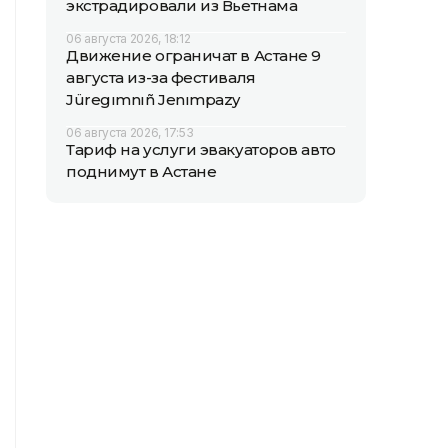
экстрадировали из Вьетнама
06 августа 2026, 18:12
Движение ограничат в Астане 9
августа из-за фестиваля
Jüregımnıñ Jenımpazy
06 августа 2026, 17:53
Тариф на услуги эвакуаторов авто
поднимут в Астане