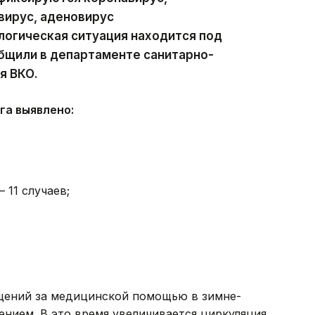
вирус, аденовирус
логическая ситуация находится под
бщили в департаменте санитарно-
я ВКО.
га выявлено:
11 случаев;
щений за медицинской помощью в зимне-
ением. В это время увеличивается циркуляция