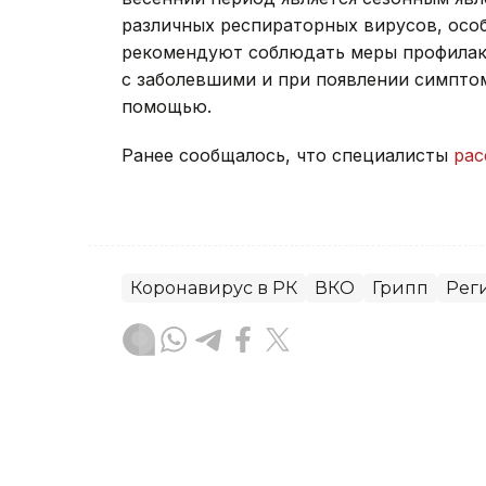
различных респираторных вирусов, осо
рекомендуют соблюдать меры профилакт
с заболевшими и при появлении симпто
помощью.
Ранее сообщалось, что специалисты
рас
Коронавирус в РК
ВКО
Грипп
Рег
Руслан Мухамедьяров
Автор