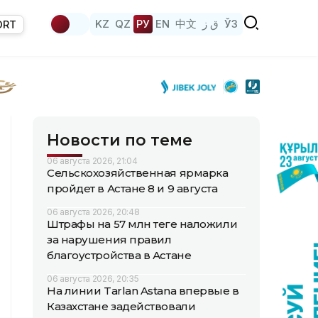
KZ
QZ
РУ
EN
中文
ق ز
ЎЗ
ORT
Новости по теме
06 августа 2026, 21:04
Сельскохозяйственная ярмарка
пройдет в Астане 8 и 9 августа
06 августа 2026, 20:48
Штрафы на 57 млн теңге наложили
за нарушения правил
благоустройства в Астане
06 августа 2026, 20:35
На линии Tarlan Astana впервые в
Казахстане задействовали