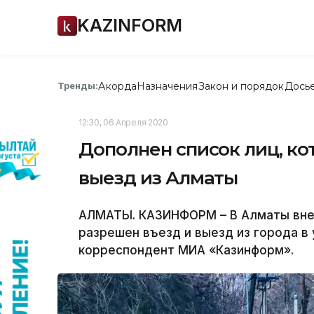
KAZINFORM
Акорда
Назначения
Закон и порядок
Дось
Тренды:
12:30, 06 Апреля 2020
Дополнен список лиц, к
выезд из Алматы
АЛМАТЫ. КАЗИНФОРМ – В Алматы внес
разрешен въезд и выезд из города в
корреспондент МИА «Казинформ».