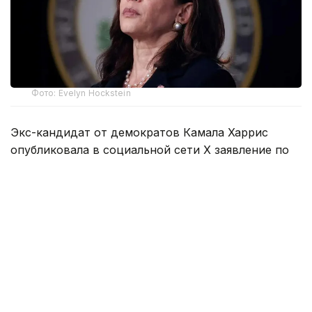
Фото: Evelyn Hockstein
Экс-кандидат от демократов Камала Харрис
опубликовала в социальной сети X заявление по
поводу выборов на пост губернатора Калифорнии.
- В последние месяцы я серьезно думала над тем,
чтобы обратиться к жителям Калифорнии с
просьбой предоставить мне привилегию быть их
губернатором. Я люблю этот штат, его людей и
его перспективы. Это мой дом. Однако после
серьезных размышлений я приняла решение, что
не буду баллотироваться на пост губернатора на
этих выборах, - говорится в заявлении.