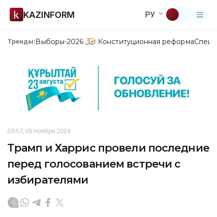
KAZINFORM
РУ
Выборы-2026
Конституционная реформа
Спецп
Тренды:
09:57, 05 Ноября 2024
Трамп и Харрис провели последние
перед голосованием встречи с
избирателями