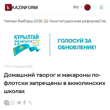
KAZINFORM
РУ
Выборы-2026
Конституционная реформа
Спецп
Тренды:
11:10, 17 Января 2025
Домашний творог и макароны по-
флотски запрещены в акмолинских
школах