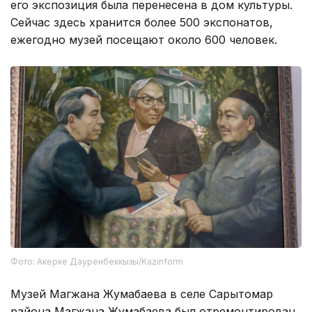
его экспозиция была перенесена в дом культуры.
Сейчас здесь хранится более 500 экспонатов,
ежегодно музей посещают около 600 человек.
Фото: Акерке Дауренбеккызы/Kazinform
Музей Магжана Жумабаева в селе Сарытомар
района Магжана Жумабаева был отремонтирован