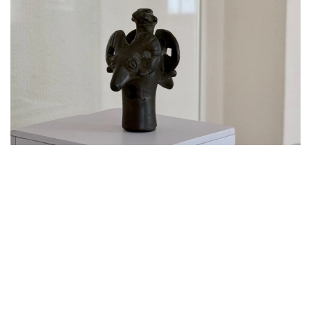
Фото: Дарья Аверченко/ Kazinform
По словам методиста картинной галереи
Костанайского областного историко-
краеведческого музея Марата Дюсенова, именно
этот артефакт неизменно привлекает внимание
посетителей. Аналогов ему на территории
Казахстана пока не обнаружено.