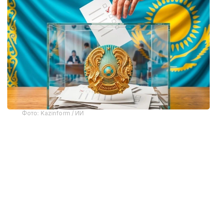
Фото: Kazinform / ИИ
Данные опроса озвучила руководитель
департамента социологических исследований
института Гульден Емишева во время онлайн-
брифинга.
По ее словам, респондентам задали вопрос: «Что
должна в первую очередь осуществлять