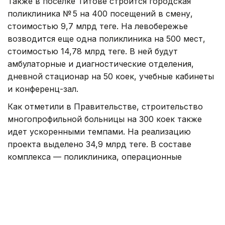
Также в поселке Титове строится городская
поликлиника № 5 на 400 посещений в смену,
стоимостью 9,7 млрд теңге. На левобережье
возводится еще одна поликлиника на 500 мест,
стоимостью 14,78 млрд теңге. В ней будут
амбулаторные и диагностические отделения,
дневной стационар на 50 коек, учебные кабинеты
и конференц-зал.
Как отметили в Правительстве, строительство
многопрофильной больницы на 300 коек также
идет ускоренными темпами. На реализацию
проекта выделено 34,9 млрд теңге. В составе
комплекса — поликлиника, операционные
и реанимационные блоки, центры химио-
и радиотерапии, физиотерапия, пансионат
и административные помещения.
При осмотре объектов Нурлыбек Налибаев
поручил подрядчикам строго соблюдать сроки