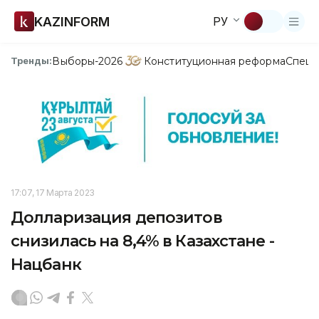
KAZINFORM
РУ
Выборы-2026
Конституционная реформа
Спецп
Тренды:
17:07, 17 Марта 2023
Долларизация депозитов
снизилась на 8,4% в Казахстане -
Нацбанк