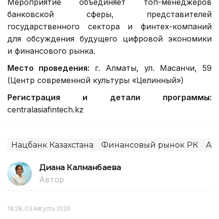
Мероприятие объединяет топ-менеджеров
банковской сферы, представителей
государственного сектора и финтех-компаний
для обсуждения будущего цифровой экономики
и финансового рынка.
Место проведения:
г. Алматы, ул. Масанчи, 59
(Центр современной культуры «Целинный»)
Регистрация и детали программы:
centralasiafintech.kz
Нацбанк Казахстана
Финансовый рынок РК
Ал
Диана Калманбаева
Автор
18:28, 03 Августа 2026