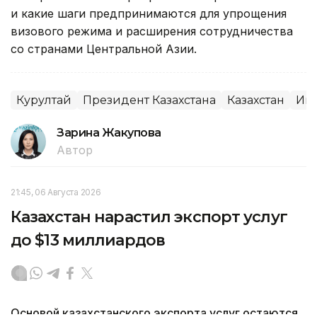
и какие шаги предпринимаются для упрощения
визового режима и расширения сотрудничества
со странами Центральной Азии.
Курултай
Президент Казахстана
Казахстан
Ин
Зарина Жакупова
Автор
21:45, 06 Августа 2026
Казахстан нарастил экспорт услуг
до $13 миллиардов
Основой казахстанского экспорта услуг остаются