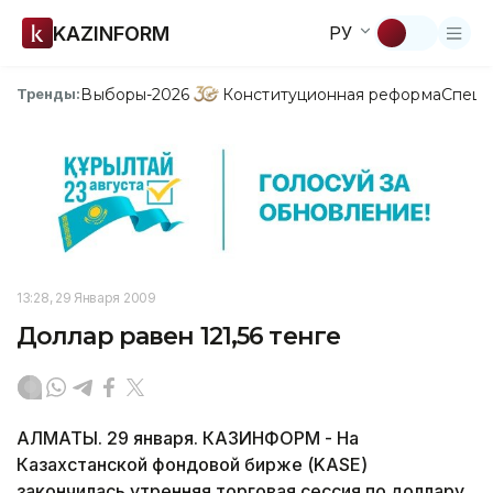
KAZINFORM
РУ
Выборы-2026
Конституционная реформа
Спецп
Тренды:
13:28, 29 Января 2009
Доллар равен 121,56 тенге
АЛМАТЫ. 29 января. КАЗИНФОРМ - На
Казахстанской фондовой бирже (KASE)
закончилась утренняя торговая сессия по доллару