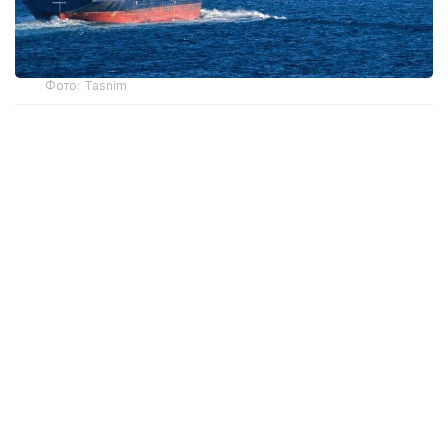
Фото: Tasnim
Нефть марки Brent подорожала на 84 цента —
до 83,33 доллара за баррель. Американская WTI
выросла на 89 центов — до 78,18 доллара
за баррель.
Поддержку рынку также оказали данные
по рынку труда США. В июле экономика страны
потеряла 23 тысячи рабочих мест, что снизило
ожидания дальнейшего повышения процентных
ставок Федеральной резервной системой. Более
мягкая денежно-кредитная политика обычно
поддерживает спрос на топливо.
Дополнительным фактором остается ситуация