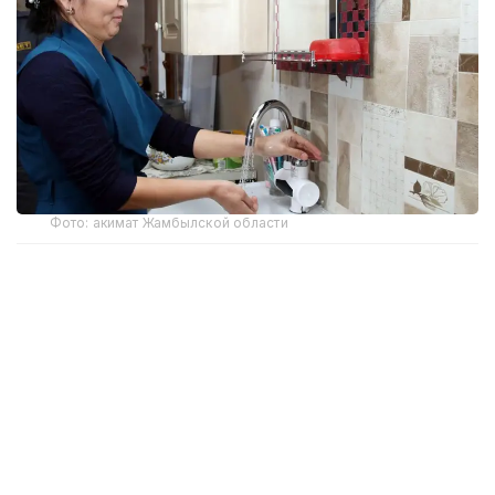
Фото: акимат Жамбылской области
Как сообщили в Генеральной прокуратуре, на
развитие социальной инфраструктуры области
Ұлытау из фонда выделено более 10 млрд теңге.
На сегодняшний день в регионе введены в
эксплуатацию четыре врачебные амбулатории в
Жезказгане, а также Жанааркинском и
Улытауском районах. Благодаря этому свыше 4,5
тысячи жителей получили доступ к медицинской