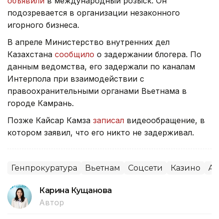
объявили
в международный розыск. Он
подозревается в организации незаконного
игорного бизнеса.
В апреле Министерство внутренних дел
Казахстана
сообщило
о задержании блогера. По
данным ведомства, его задержали по каналам
Интерпола при взаимодействии с
правоохранительными органами Вьетнама в
городе Камрань.
Позже Кайсар Камза
записал
видеообращение, в
котором заявил, что его никто не задерживал.
Генпрокуратура
Вьетнам
Соцсети
Казино
Аз
Карина Кущанова
Автор