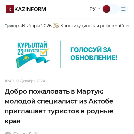
KAZINFORM
РУ
Выборы-2026
Конституционная реформа
Спецп
Тренды:
18:40, 19 Декабря 2024
Добро пожаловать в Мартук:
молодой специалист из Актобе
приглашает туристов в родные
края