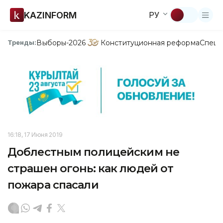
KAZINFORM
РУ
Выборы-2026
Конституционная реформа
Спецп
Тренды:
16:18, 17 Июня 2019
Доблестным полицейским не
страшен огонь: как людей от
пожара спасали