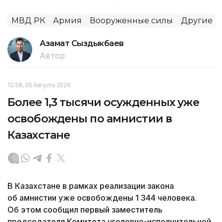
МВД РК
Армия
Вооруженные силы
Другие г
Азамат Сыздыкбаев
Автор
12:38, 05 Августа 2026
Более 1,3 тысячи осужденных уже
освобождены по амнистии в
Казахстане
В Казахстане в рамках реализации закона
об амнистии уже освобождены 1 344 человека.
Об этом сообщил первый заместитель
председателя Комитета уголовно-исполнительной