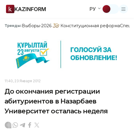
KAZINFORM
РУ
Выборы-2026
Конституционная реформа
Спецп
Тренды:
11:40, 23 Января 2012
До окончания регистрации
абитуриентов в Назарбаев
Университет осталась неделя