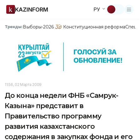
KAZINFORM
РУ
Выборы-2026
Конституционная реформа
Спецп
Тренды:
11:56, 02 Марта 2009
До конца недели ФНБ «Самрук-
Казына» представит в
Правительство программу
развития казахстанского
содержания в закупках фонда и его