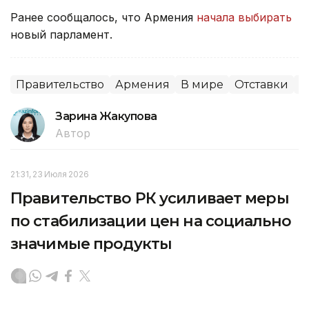
Ранее сообщалось, что Армения
начала выбирать
новый парламент.
Правительство
Армения
В мире
Отставки
П
Зарина Жакупова
Автор
21:31, 23 Июля 2026
Правительство РК усиливает меры
по стабилизации цен на социально
значимые продукты