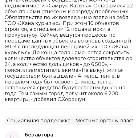
недвижимости «Самрук-Казына». Оставшиеся 22
объекта нами отнесены к разряду проблемных.
Обязательства по их возведению взяло на себя
ТОО «Жана курылыс». При этом 10 объектов
строятся, в отношении 12 поданы иски в
прокуратуру. Сейчас ведутся процессы по
передаче данных объектов во вновь созданный
ЖСК с последующей передачей их ТОО «Жана
курылыс». До конца года намечается сократить
количество объектов долевого строительства до
24, а количество дольщиков - до 6 500», -
пояснил заместитель акима.«На выкуп жилья
государством был выделен 41 млрд. тенге, в
прошлом году был освоен 21 млрд. тенге,
оставшиеся средства будут освоены до конца
года. Тем самым город получит около 6 200
квартир», - добавил С.Хорошун.
Социальная поддержка
Местные органы власти
без автора