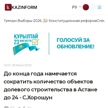
KAZINFORM
РУ
Выборы-2026
Конституционная реформа
Спецп
Тренды:
14:07, 18 Июня 2009
До конца года намечается
сократить количество объектов
долевого строительства в Астане
до 24 - С.Хорошун