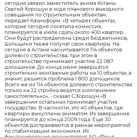
сегодня заявил заместитель акима Астаны
Сергей Хорошун в ходе планового выездного
совещания по строительным объектам,
передает Казинформ. «В четырех объектах,
которые сегодня посетила комиссия,
планируется в июле сдать около 400 квартир.
Они будут распределены среди бюджетников,
дольщики также получат свои квартиры. На
сегодня в Астане насчитывается 114 объектов
долевого строительства, при этом в
строительстве принимают участие 22 087
дольщиков. До конца июня завершатся
строительно-монтажные работы на 10 объектах, а
значит, решится проблема 1 800 дольщиков.
Всего же из 114 объектов долевого строительства
только на 22 стройка ведется компаниями
самостоятельно», - сказал С.Хорошун.«В
завершении остальных принимает участие
государство. В частности, это 40 объектов, где
квартиры выкуплены акиматом. Их завершение
планируется до конца 2009 года. Еще 30
объектов достраиваются в рамках мероприятий
по стабилизации экономики. Их
финансирование осуществляет АО «Фонд