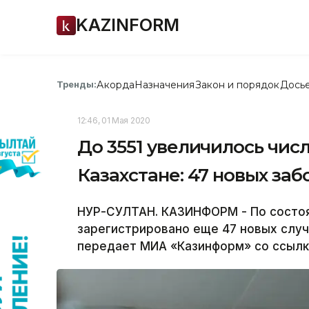
KAZINFORM
Акорда
Назначения
Закон и порядок
Дось
Тренды:
12:46, 01 Мая 2020
До 3551 увеличилось чис
Казахстане: 47 новых за
НУР-СУЛТАН. КАЗИНФОРМ - По состояни
зарегистрировано еще 47 новых случ
передает МИА «Казинформ» со ссылко