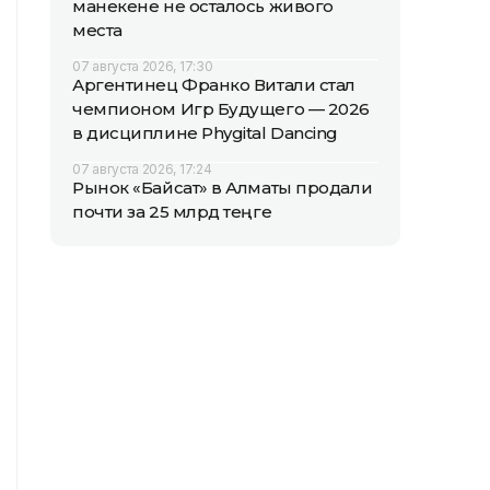
манекене не осталось живого
места
07 августа 2026, 17:30
Аргентинец Франко Витали стал
чемпионом Игр Будущего — 2026
в дисциплине Phygital Dancing
07 августа 2026, 17:24
Рынок «Байсат» в Алматы продали
почти за 25 млрд теңге