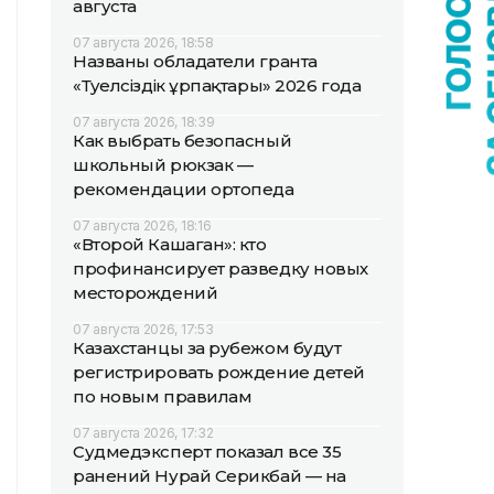
августа
07 августа 2026, 18:58
Названы обладатели гранта
«Тәуелсіздік ұрпақтары» 2026 года
07 августа 2026, 18:39
Как выбрать безопасный
школьный рюкзак —
рекомендации ортопеда
07 августа 2026, 18:16
«Второй Кашаган»: кто
профинансирует разведку новых
месторождений
07 августа 2026, 17:53
Казахстанцы за рубежом будут
регистрировать рождение детей
по новым правилам
07 августа 2026, 17:32
Судмедэксперт показал все 35
ранений Нурай Серикбай — на