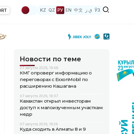
KZ
QZ
РУ
EN
中文
ق ز
ЎЗ
ORT
Новости по теме
07 августа 2026, 19:48
КМГ опроверг информацию о
переговорах с ExxonMobil по
расширению Кашагана
07 августа 2026, 19:37
Казахстан открыл инвесторам
доступ к малоизученным участкам
недр
07 августа 2026, 19:26
Куда сходить в Алматы 8 и 9