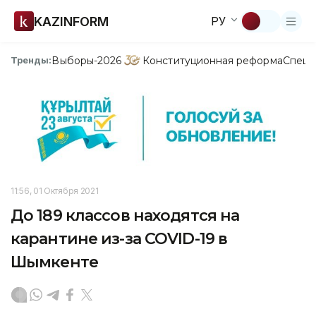
KAZINFORM
РУ
Выборы-2026
Конституционная реформа
Спецп
Тренды:
11:56, 01 Октября 2021
До 189 классов находятся на
карантине из-за COVID-19 в
Шымкенте