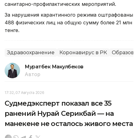
санитарно-профилактических мероприятий.
За нарушения карантинного режима оштрафованы
488 физических лиц на общую сумму более 21 млн
тенге.
Здравоохранение
Коронавирус в РК
Образова
Муратбек Макулбеков
Автор
17:32, 07 Августа 2026
Судмедэксперт показал все 35
ранений Нурай Серикбай — на
манекене не осталось живого места