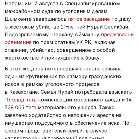
Напомним, 7 августа в Специализированном
межрайонном суде по уголовным делам
Шымкента завершилось
пятое заседание
по делу
о жестоком убийстве 21-летней Нурай Серикбай.
Подозреваемому Шерхану Аймахану
предъявлены
обвинения
по трем статьям УК РК, включая
сталкинг, убийство, совершенное с особой
жестокостью и принуждение к браку.
В этот же день потерпевшая сторона заявила
один из крупнейших по размеру гражданских
исков в рамках уголовного процесса
в Казахстане. Семья Нурай потребовала взыскать
10 млрд теңге
компенсации морального вреда и 14
739 065 теңге материального ущерба. Также
заявлено ходатайство о наложении ареста на
имущество подсудимого в обеспечение иска. По
словам представителей семьи, в случае
удовлетворения требований вся сумма