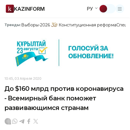
KAZINFORM
РУ
Выборы-2026
Конституционная реформа
Спецп
Тренды:
10:45, 03 Апреля 2020
До $160 млрд против коронавируса
- Всемирный банк поможет
развивающимся странам