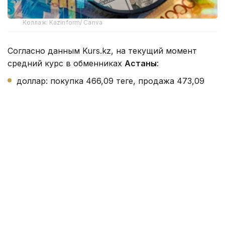
Коллаж: Kazinform/ Canva
Согласно данным Kurs.kz, на текущий момент
средний курс в обменниках
Астаны
:
доллар: покупка 466,09 теңге, продажа 473,09
теңге;
евро: покупка 534,09 теңге, продажа 537,56
теңге;
рубль: покупка 5,45 теңге, продажа 5,65 теңге.
В обменниках
Алматы
:
доллар: покупка 468,75 теңге, продажа 470,95
теңге;
евро: покупка 538,11 теңге, продажа 543,45 теңге;
рубль торгуется в диапазоне 5,51 - 5,65 теңге.