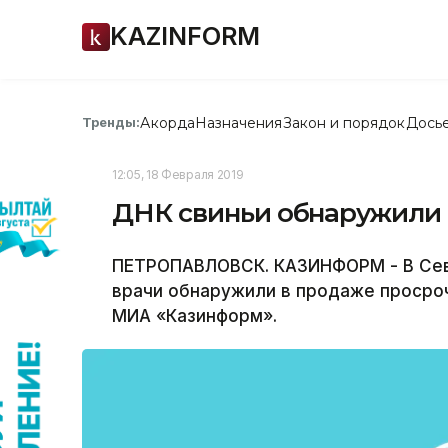
KAZINFORM
Акорда
Назначения
Закон и порядок
Дось
Тренды:
12:05, 18 Февраля 2019
ДНК свиньи обнаружили 
ПЕТРОПАВЛОВСК. КАЗИНФОРМ - В Сев
врачи обнаружили в продаже просро
МИА «Казинформ».