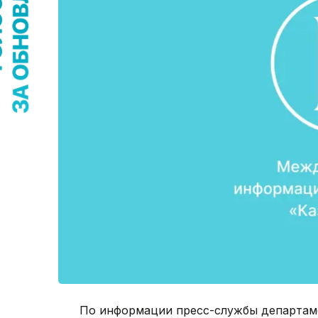
По информации пресс-службы департаме