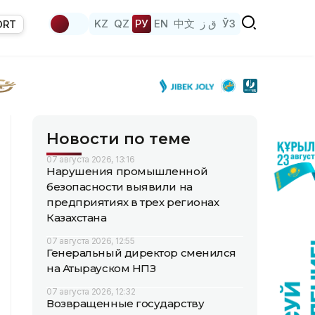
KZ
QZ
РУ
EN
中文
ق ز
ЎЗ
ORT
Новости по теме
07 августа 2026, 13:16
Нарушения промышленной
безопасности выявили на
предприятиях в трех регионах
Казахстана
07 августа 2026, 12:55
Генеральный директор сменился
на Атырауском НПЗ
07 августа 2026, 12:32
Возвращенные государству