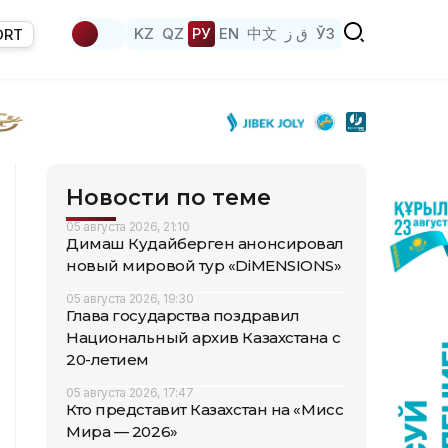
KZ
QZ
РУ
EN
中文
ق ز
ЎЗ
ORT
Новости по теме
05 августа 2026, 21:10
Димаш Кудайберген анонсировал
новый мировой тур «DiMENSIONS»
05 августа 2026, 19:30
Глава государства поздравил
Национальный архив Казахстана с
20-летием
05 августа 2026, 17:47
Кто представит Казахстан на «Мисс
Мира — 2026»