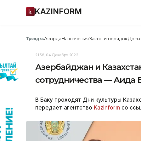
KAZINFORM
Акорда
Назначения
Закон и порядок
Дось
Тренды:
21:56, 04 Декабря 2023
Азербайджан и Казахста
сотрудничества — Аида 
В Баку проходят Дни культуры Казах
передает агентство
Kazinform
со ссы