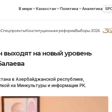
В мире
Казахстан
Политика
Аналитика
SP
е
Спецпроекты
Конституционная реформа
Выборы-2026
н выходят на новый уровень
Балаева
стана в Азербайджанской республике,
лкой на Минкультуры и информации РК.