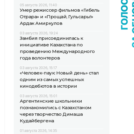
05 августа 2026, 11:40
Умер режиссер фильмов «Гибель
Отрара» и «Прощай, Гульсары!»
Ардак Амиркулов
03 августа 2026, 19:24
Замбия присоединилась к
инициативе Казахстана по
проведению Международного
года волонтеров
03 августа 2026, 15:17
«Человек-паук: Новый день» стал
одним из самых успешных
кинодебютов в истории
03 августа 2026, 15:01
Аргентинские школьники
познакомились с Казахстаном
через творчество Димаша
Кудайбергена
01 августа 2026, 14:35