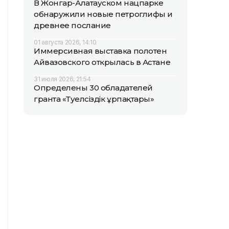
В Жонгар-Алатауском нацпарке
обнаружили новые петроглифы и
древнее послание
01 августа 2026, 14:10
Иммерсивная выставка полотен
Айвазовского открылась в Астане
31 июля 2026, 21:54
Определены 30 обладателей
гранта «Тәуелсіздік ұрпақтары»