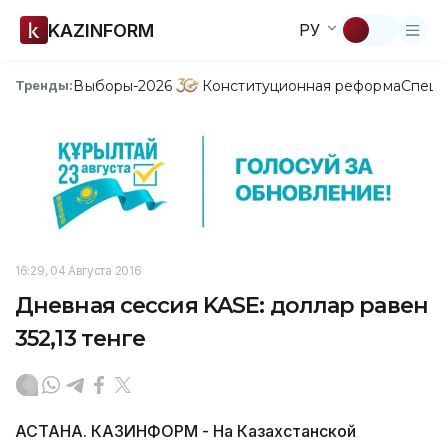
KAZINFORM
РУ
Выборы-2026
Конституционная реформа
Спецп
Тренды:
16:29, 04 Августа 2016
Дневная сессия KASE: доллар равен
352,13 тенге
АСТАНА. КАЗИНФОРМ - На Казахстанской