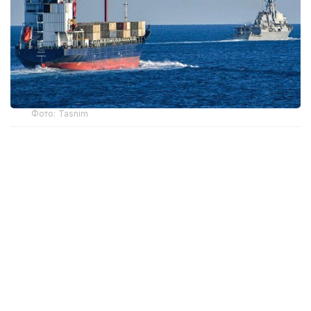
Фото: Tasnim
Нефть марки Brent подорожала на 84 цента —
до 83,33 доллара за баррель. Американская WTI
выросла на 89 центов — до 78,18 доллара
за баррель.
Поддержку рынку также оказали данные
по рынку труда США. В июле экономика страны
потеряла 23 тысячи рабочих мест, что снизило
ожидания дальнейшего повышения процентных
ставок Федеральной резервной системой. Более