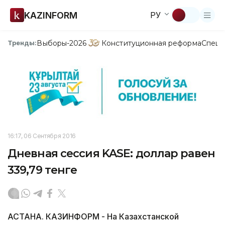
KAZINFORM
РУ
Выборы-2026
Конституционная реформа
Спецп
Тренды:
16:17, 06 Сентября 2016
Дневная сессия KASE: доллар равен
339,79 тенге
АСТАНА. КАЗИНФОРМ - На Казахстанской