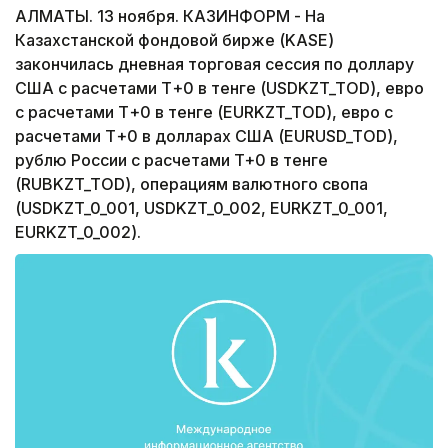
АЛМАТЫ. 13 ноября. КАЗИНФОРМ - На
Казахстанской фондовой бирже (KASE)
закончилась дневная торговая сессия по доллару
США с расчетами Т+0 в тенге (USDKZT_TOD), евро
с расчетами Т+0 в тенге (EURKZT_TOD), евро с
расчетами Т+0 в долларах США (EURUSD_TOD),
рублю России с расчетами T+0 в тенге
(RUBKZT_TOD), операциям валютного свопа
(USDKZT_0_001, USDKZT_0_002, EURKZT_0_001,
EURKZT_0_002).