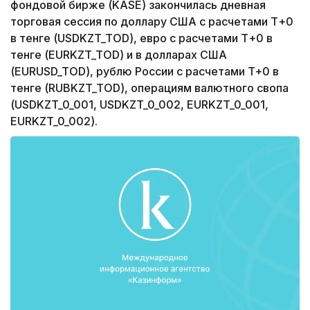
фондовой бирже (KASE) закончилась дневная
торговая сессия по доллару США с расчетами Т+0
в тенге (USDKZT_TOD), евро с расчетами Т+0 в
тенге (EURKZT_TOD) и в долларах США
(EURUSD_TOD), рублю России с расчетами T+0 в
тенге (RUBKZT_TOD), операциям валютного свопа
(USDKZT_0_001, USDKZT_0_002, EURKZT_0_001,
EURKZT_0_002).