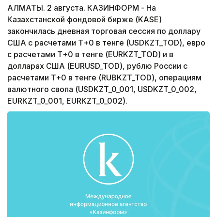
АЛМАТЫ. 2 августа. КАЗИНФОРМ - На
Казахстанской фондовой бирже (KASE)
закончилась дневная торговая сессия по доллару
США с расчетами Т+0 в тенге (USDKZT_TOD), евро
с расчетами Т+0 в тенге (EURKZT_TOD) и в
долларах США (EURUSD_TOD), рублю России с
расчетами T+0 в тенге (RUBKZT_TOD), операциям
валютного свопа (USDKZT_0_001, USDKZT_0_002,
EURKZT_0_001, EURKZT_0_002).