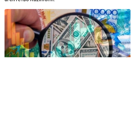
Коллаж: Kazinform/ Canva
Согласно данным Kurs.kz, на текущий момент
средний курс в обменниках
Астаны
:
доллар: покупка 466,09 теңге, продажа 473,09
теңге;