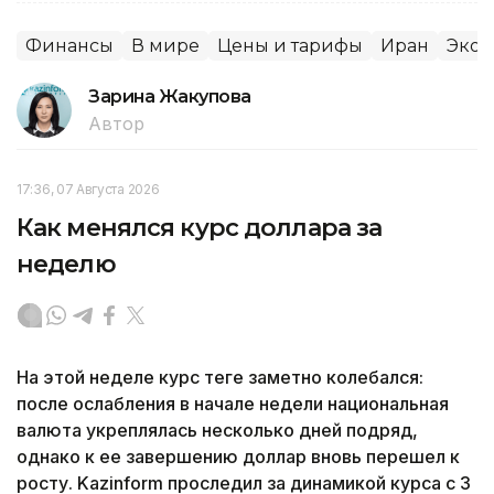
Финансы
В мире
Цены и тарифы
Иран
Экон
Зарина Жакупова
Автор
17:36, 07 Августа 2026
Как менялся курс доллара за
неделю
На этой неделе курс теңге заметно колебался:
после ослабления в начале недели национальная
валюта укреплялась несколько дней подряд,
однако к ее завершению доллар вновь перешел к
росту. Kazinform проследил за динамикой курса с 3