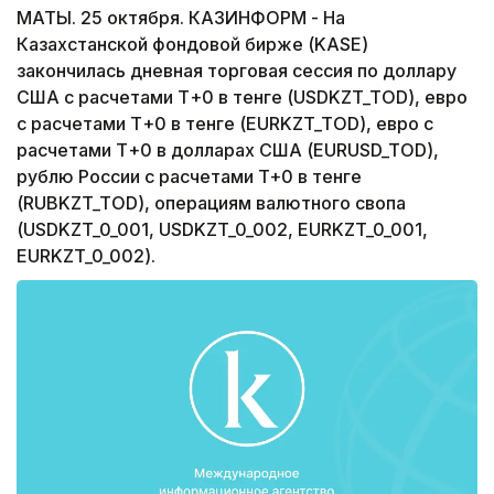
МАТЫ. 25 октября. КАЗИНФОРМ - На
Казахстанской фондовой бирже (KASE)
закончилась дневная торговая сессия по доллару
США с расчетами Т+0 в тенге (USDKZT_TOD), евро
с расчетами Т+0 в тенге (EURKZT_TOD), евро с
расчетами Т+0 в долларах США (EURUSD_TOD),
рублю России с расчетами T+0 в тенге
(RUBKZT_TOD), операциям валютного свопа
(USDKZT_0_001, USDKZT_0_002, EURKZT_0_001,
EURKZT_0_002).