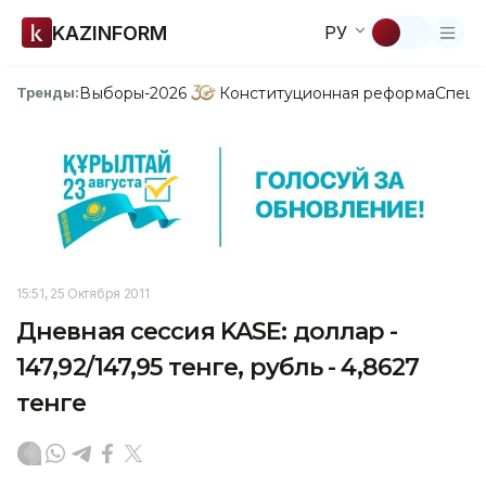
KAZINFORM
РУ
Выборы-2026
Конституционная реформа
Спецп
Тренды:
15:51, 25 Октября 2011
Дневная сессия KASE: доллар -
147,92/147,95 тенге, рубль - 4,8627
тенге