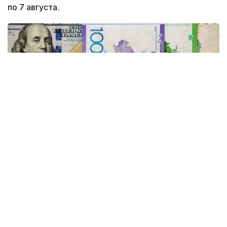
по 7 августа.
Фото: Виктор Федюнин/ Kazinform
В начале недели доллар торговался выше отметки
475 теңге. По итогам дневных торгов 3 августа
средневзвешенный курс американской валюты
составил 475,38 теңге, увеличившись на 1,57 теңге