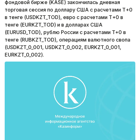
фондовой бирже (KASE) закончилась дневная
торговая сессия по доллару США с расчетами Т+0
в тенге (USDKZT_TOD), евро с расчетами Т+0 в
тенге (EURKZT_TOD) и в долларах США
(EURUSD_TOD), рублю России с расчетами T+0 в
тенге (RUBKZT_TOD), операциям валютного свопа
(USDKZT_0_001, USDKZT_0_002, EURKZT_0_001,
EURKZT_0_002).