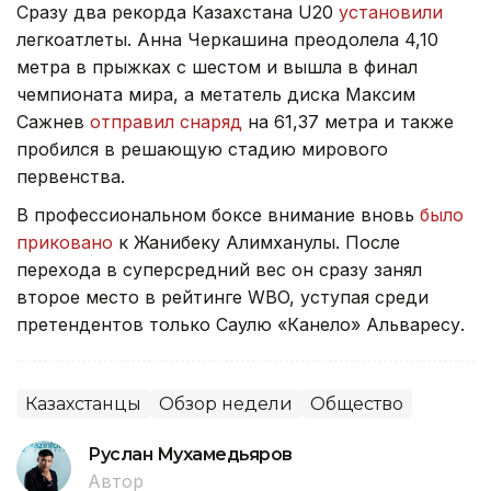
Сразу два рекорда Казахстана U20
установили
легкоатлеты. Анна Черкашина преодолела 4,10
метра в прыжках с шестом и вышла в финал
чемпионата мира, а метатель диска Максим
Сажнев
отправил снаряд
на 61,37 метра и также
пробился в решающую стадию мирового
первенства.
В профессиональном боксе внимание вновь
было
приковано
к Жанибеку Алимханулы. После
перехода в суперсредний вес он сразу занял
второе место в рейтинге WBO, уступая среди
претендентов только Саулю «Канело» Альваресу.
Казахстанцы
Обзор недели
Общество
Руслан Мухамедьяров
Автор