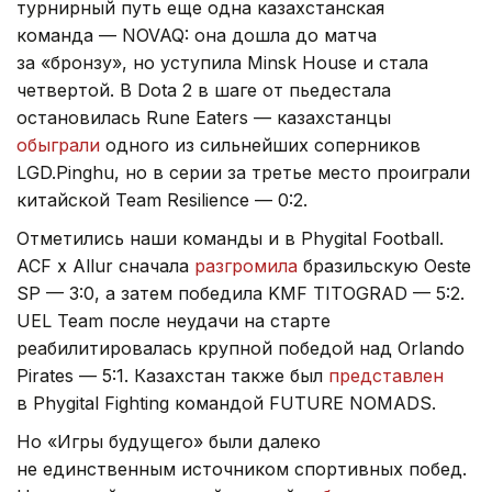
турнирный путь еще одна казахстанская
команда — NOVAQ: она дошла до матча
за «бронзу», но уступила Minsk House и стала
четвертой. В Dota 2 в шаге от пьедестала
остановилась Rune Eaters — казахстанцы
обыграли
одного из сильнейших соперников
LGD.Pinghu, но в серии за третье место проиграли
китайской Team Resilience — 0:2.
Отметились наши команды и в Phygital Football.
ACF x Allur сначала
разгромила
бразильскую Oeste
SP — 3:0, а затем победила KMF TITOGRAD — 5:2.
UEL Team после неудачи на старте
реабилитировалась крупной победой над Orlando
Pirates — 5:1. Казахстан также был
представлен
в Phygital Fighting командой FUTURE NOMADS.
Но «Игры будущего» были далеко
не единственным источником спортивных побед.