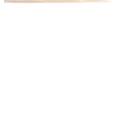
Фото: Kazinform/ИИ
О роли лошади в становлении кочевой
цивилизации рассказал кандидат исторических
наук, ассоциированный профессор, заведующий
кафедрой социально-гуманитарных дисциплин
Костанайского регионального университета
имени Ахмет Байтұрсынұлы Серикжан Исмаилов.