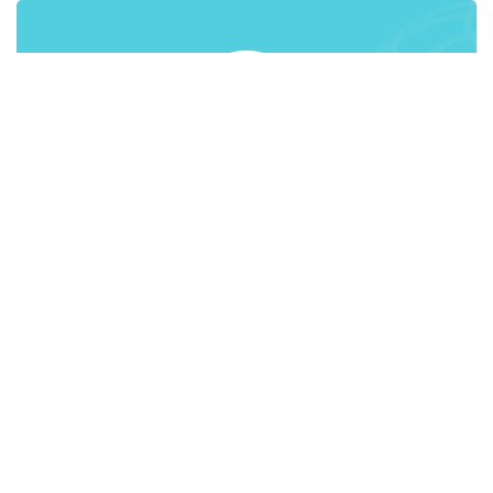
Заместитель Председателя Правления АО
«Холдинг «КазАгро» Айгуль Мухамадиева
рассказала о развитии женского
предпринимательства в сельском хозяйстве
Казахстана. Согласно статистическим данным, в
Казахстане большое количество занятых в