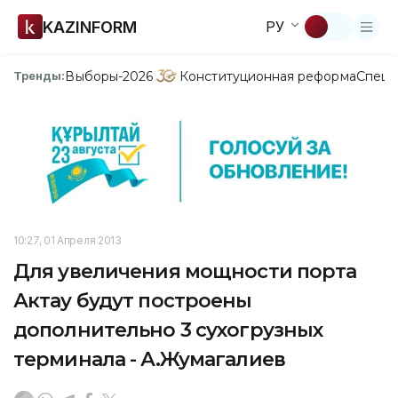
KAZINFORM
РУ
Выборы-2026
Конституционная реформа
Спецп
Тренды:
10:27, 01 Апреля 2013
Для увеличения мощности порта
Актау будут построены
дополнительно 3 сухогрузных
терминала - А.Жумагалиев