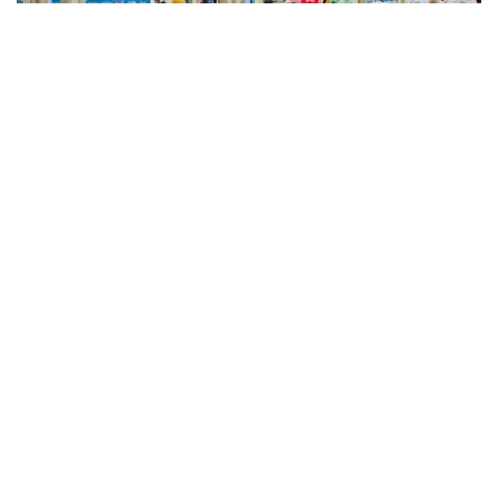
Фото: Kazinform
Такие данные были озвучены на совещании
по вопросам стабилизации цен на социально
значимые продовольственные товары и инфляции
под председательством заместителя Премьер-
министра — министра национальной экономики
Серика Жумангарина.
Как было отмечено на совещании, по итогам июня
годовая инфляция в стране составила 10,3%
против 10,4% месяцем ранее. При этом уровень