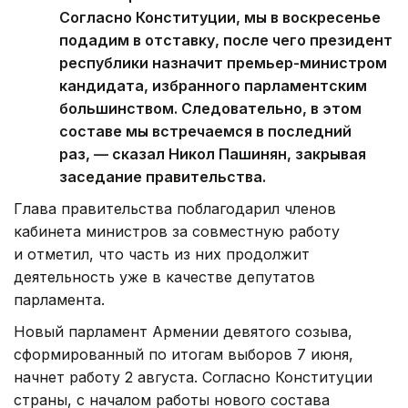
Согласно Конституции, мы в воскресенье
подадим в отставку, после чего президент
республики назначит премьер-министром
кандидата, избранного парламентским
большинством. Следовательно, в этом
составе мы встречаемся в последний
раз, — сказал Никол Пашинян, закрывая
заседание правительства.
Глава правительства поблагодарил членов
кабинета министров за совместную работу
и отметил, что часть из них продолжит
деятельность уже в качестве депутатов
парламента.
Новый парламент Армении девятого созыва,
сформированный по итогам выборов 7 июня,
начнет работу 2 августа. Согласно Конституции
страны, с началом работы нового состава