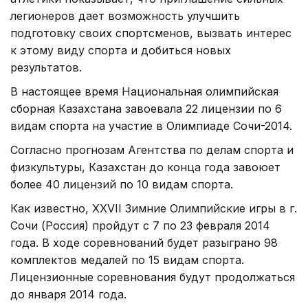
легионеров дает возможность улучшить
подготовку своих спортсменов, вызвать интерес
к этому виду спорта и добиться новых
результатов.
В настоящее время Национальная олимпийская
сборная Казахстана завоевала 22 лицензии по 6
видам спорта на участие в Олимпиаде Сочи-2014.
Согласно прогнозам Агентства по делам спорта и
физкультуры, Казахстан до конца года завоюет
более 40 лицензий по 10 видам спорта.
Как известно, XXVII Зимние Олимпийские игры в г.
Сочи (Россия) пройдут с 7 по 23 февраля 2014
года. В ходе соревнований будет разыграно 98
комплектов медалей по 15 видам спорта.
Лицензионные соревнования будут продолжаться
до января 2014 года.