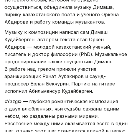
осуществиться, объединила музыку Димаша,
лирику казахстанского поэта и ученого Оркена
Абдирова и работу команды музыкантов.
Музыку к композиции написал сам Димаш
Кудайберген, автором текста стал Оркен
Абдиров — молодой казахстанский ученый,
писатель и доктор философии (PhD). Музыкальное
продюсирование также осуществил Димаш.
В работе над треком приняли участие
аранжировщик Ренат Аубакиров и саунд-
продюсер Ерлан Бекчурин. Партию на гитаре
исполнил Абильмансур Кудайберген.
«Yazgı» — глубокая романтическая композиция
о двух влюбленных, чьи судьбы связаны одним
небом, но разделены разными мирами.
Расстояние между ними оказывается всего в один
шаг, однако этот шаг становится длиной в целую