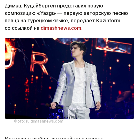
Димаш Кудайберген представил новую
композицию «Yazgı» — первую авторскую песню
певца на турецком языке, передает Kazinform
со ссылкой на
dimashnews.com.
Фото: ru.dimashnews.com
История о любви, которой не суждено