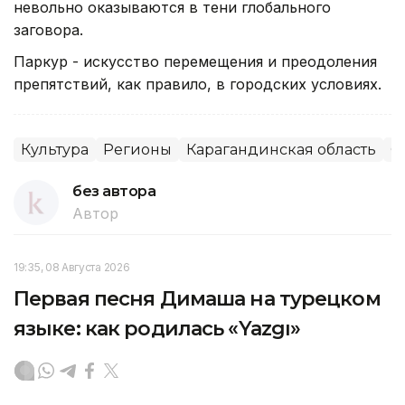
невольно оказываются в тени глобального
заговора.
Паркур - искусство перемещения и преодоления
препятствий, как правило, в городских условиях.
Культура
Регионы
Карагандинская область
О
без автора
Автор
19:35, 08 Августа 2026
Первая песня Димаша на турецком
языке: как родилась «Yazgı»