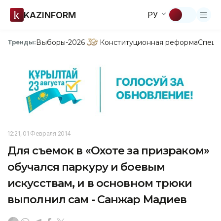
KAZINFORM
РУ
Выборы-2026
Конституционная реформа
Спецп
Тренды:
12:21, 01 Февраля 2014
Для съемок в «Охоте за призраком»
обучался паркуру и боевым
искусствам, и в основном трюки
выполнил сам - Санжар Мадиев