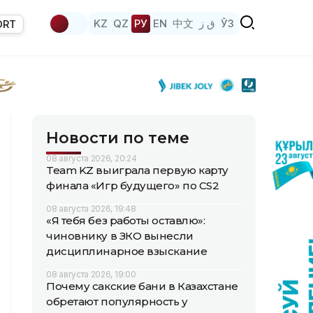
KZ
QZ
РУ
EN
中文
ق ز
ЎЗ
ORT
Новости по теме
08 августа 2026, 20:24
Team KZ выиграла первую карту
финала «Игр будущего» по CS2
08 августа 2026, 19:48
«Я тебя без работы оставлю»:
чиновнику в ЗКО вынесли
дисциплинарное взыскание
08 августа 2026, 19:00
Почему сакские бани в Казахстане
обретают популярность у