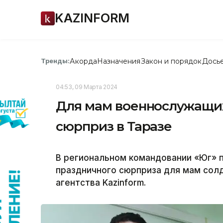
KAZINFORM
Акорда
Назначения
Закон и порядок
Дось
Тренды:
04:53, 09 Марта 2024
Для мам военнослужащи
сюрприз в Таразе
В региональном командовании «Юг» 
праздничного сюрприза для мам сол
агентства Kazinform.