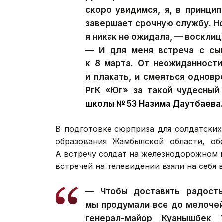
скоро увидимся, я, в принцип
завершает срочную службу. Но
я никак не ожидала, — воскли
— И для меня встреча с сы
к 8 марта. От неожиданност
и плакать, и смеяться однов
РгК «Юг» за такой чудесный
школы № 53 Назима Даутбаева
В подготовке сюрприза для солдатских
образования Жамбылской области, об
А встречу солдат на железнодорожном в
встречей на телевидении взяли на себя
— Чтобы доставить радость
мы продумали все до мелоче
генерал-майор Куанышбек 