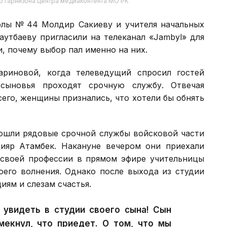
о гарнизона Центра медиаконтента МО РК
олы № 44 Молдир Сакиеву и учителя начальных
утбаеву пригласили на телеканал «Jambyl» для
, почему выбор пал именно на них.
риновой, когда телеведущий спросил гостей
сыновья проходят срочную службу. Отвечая
сего, женщины признались, что хотели бы обнять
вошли рядовые срочной службы войсковой части
ияр Атамбек. Накануне вечером они приехали
у своей профессии в прямом эфире учительницы
оего волнения. Однако после выхода из студии
иям и слезам счастья.
 увидеть в студии своего сына! Сын
мекнул, что приедет. О том, что мы