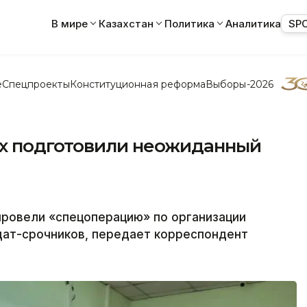
В мире
Казахстан
Политика
Аналитика
SP
е
Спецпроекты
Конституционная реформа
Выборы-2026
х подготовили неожиданный
провели «спецоперацию» по организации
дат-срочников, передает корреспондент