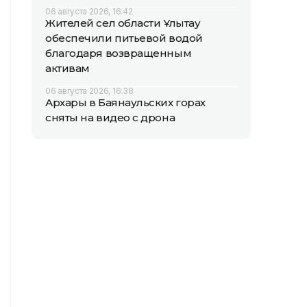
06 августа 2026, 16:42
Жителей сел области Ұлытау
обеспечили питьевой водой
благодаря возвращенным
активам
06 августа 2026, 16:38
Архары в Баянаульских горах
сняты на видео с дрона