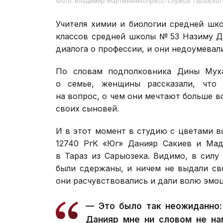
Фото: Владимир Мартыненко/пресс-служба Таразског
Учителя химии и биологии средней шк
классов средней школы № 53 Назиму Да
диалога о профессии, и они недоумевали
По словам подполковника Дины Муха
о семье, женщины рассказали, что 
на вопрос, о чем они мечтают больше в
своих сыновей.
И в этот момент в студию с цветами 
12740 РгК «Юг» Данияр Сакиев и Мад
в Тараз из Сарыозека. Видимо, в сил
были сдержаны, и ничем не выдали св
они расчувствовались и дали волю эмоц
— Это было так неожиданно:
Данияр мне ни словом не на