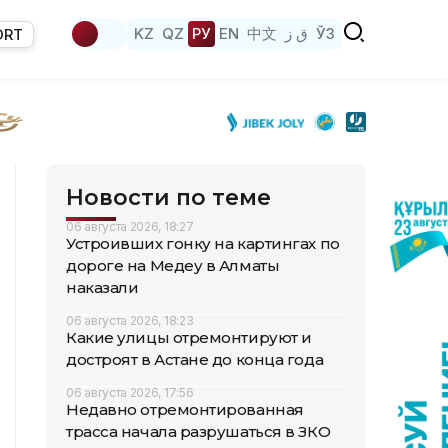
KZ
QZ
РУ
EN
中文
ق ز
ЎЗ
ORT
Новости по теме
06 августа 2026, 18:27
Устроивших гонку на картингах по
дороге на Медеу в Алматы
наказали
06 августа 2026, 18:23
Какие улицы отремонтируют и
достроят в Астане до конца года
06 августа 2026, 17:56
Недавно отремонтированная
трасса начала разрушаться в ЗКО