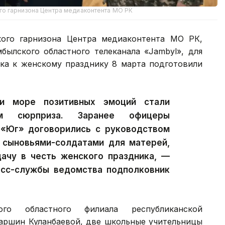
о гарнизона Центра медиаконтента МО РК
кого гарнизона Центра медиаконтента МО РК,
былского областного телеканала «Jambyl», для
рка к женскому празднику 8 марта подготовили
и море позитивных эмоций стали
ом сюрприза. Заранее офицеры
 «Юг» договорились c руководством
с сыновьями-солдатами для матерей,
дачу в честь женского праздника, —
есс-службы ведомства подполковник
о областного филиала республиканской
баршин Куланбаевой, две школьные учительницы