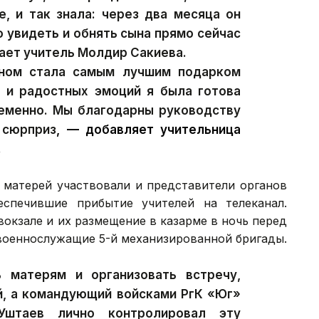
е, и так знала: через два месяца он
 увидеть и обнять сына прямо сейчас
цает учитель Молдир Сакиева.
ном стала самым лучшим подарком
и и радостных эмоций я была готова
ременно. Мы благодарны руководству
 сюрприз
, — добавляет учительница
.
 матерей участвовали и представители органов
еспечившие прибытие учителей на телеканал.
окзале и их размещение в казарме в ночь перед
 военнослужащие 5-й механизированной бригады.
 матерям и организовать встречу,
й, а командующий войсками РгК «Юг»
Уштаев лично контролировал эту