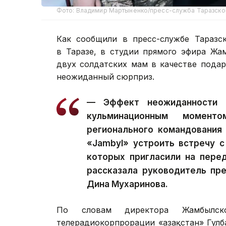
Фото: Владимир Мартыненко/пресс-служба Таразског
Как сообщили в пресс-службе Таразс
в Таразе, в студии прямого эфира Жам
двух солдатских мам в качестве пода
неожиданный сюрприз.
—
Эффект неожиданности 
кульминационным момент
регионального командования
«Jambyl» устроить встречу 
которых пригласили на пере
рассказала руководитель пр
Дина Мухаринова.
По словам директора Жамбылског
телерадиокорпрорации «Қазақстан» Гул