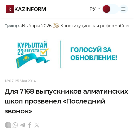
KAZINFORM
РУ
Выборы-2026
Конституционная реформа
Спецп
Тренды:
13:07, 25 Мая 2014
Для 7168 выпускников алматинских
школ прозвенел «Последний
звонок»