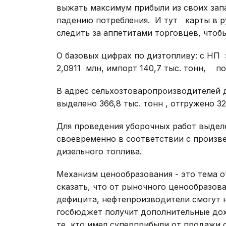
выжать максимум прибыли из своих запа
падению потребления. И тут карты в 
следить за аппетитами торговцев, чтоб
О базовых цифрах по дизтопливу: с НП 
2,0911 млн, импорт 140,7 тыс. тонн, по
В адрес сельхозтоваропроизводителей д
выделено 366,8 тыс. тонн , отгружено 322
Для проведения уборочных работ выделен
своевременно в соответствии с произв
дизельного топлива.
Механизм ценообразования - это тема о
сказать, что от рыночного ценообразов
дефицита, нефтепроизводители смогут 
госбюджет получит дополнительные до
те, кто имел суперприбыли от продажи 