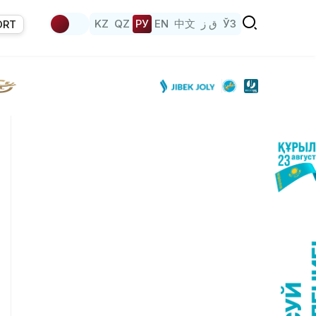
KZ
QZ
РУ
EN
中文
ق ز
ЎЗ
ORT