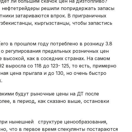
будет ли большим скачок цен на дизтопливо?
- нефтетрейдеры решили попридержать запасы
тники затариваются впрок. В приграничных
 узбекистанцы, кыргызстанцы, чтобы запастись
его в прошлом году потреблено в розницу 3.8
 о регулирования предельных розничных цен
е высокой, как в соседних странах. На самом
 выросла со 118 до 123- 125, то есть, примерно
ная цена прыгала и до 130, но очень быстро
.
акими будут рыночные цены на ДТ после
олее, в период, как сказано выше, остановки
 при нынешней структуре ценообразования,
тно, что в первое время спекулянты постараются