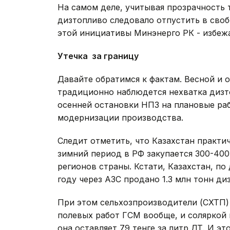
На самом деле, учитывая прозрачность 
дизтопливо следовало отпустить в своб
этой инициативы Минэнерго РК - избеж
Утечка за границу
Давайте обратимся к фактам. Весной и о
традиционно наблюдется нехватка дизто
осенней остановки НПЗ на плановые раб
модернизации производства.
Следит отметить, что Казахстан практи
зимний период в РФ закупается 300-400
регионов страны. Кстати, Казахстан, п
году через АЗС продано 1.3 млн тонн диз
При этом сельхозпроизводители (СХТП)
полевых работ ГСМ вообще, и соляркой в
она оставляет 79 тенге за литр ДТ. И э