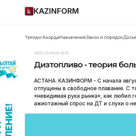
KAZINFORM
Акорда
Назначения
Закон и порядок
Дось
Тренды:
19:55, 29 Июля 2016
Дизтопливо - теория бол
АСТАНА. КАЗИНФОРМ - С начала авгус
отпущены в свободное плавание. С т
«невидимая рука рынка», как любил 
ажиотажный спрос на ДТ и слухи о не